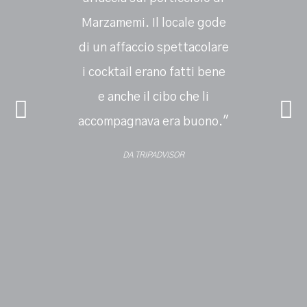
Marzamemi. Il locale gode
sempre 
di un affaccio spettacolare
accogl
i cocktail erano fatti bene
questo
e anche il cibo che li
consigli
accompagnava era buono."
poi la vi
e l
DA TRIPADVISOR
conosce
fatto i
rendono 
deg
cons
D