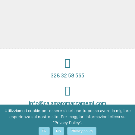
328 32 58 565
info@calamaromarzamemi.com
Utilizziamo i cookie per essere sicuri che tu possa avere la migliore
esperienza sul nostro sito. Per maggiori informazioni clicca su
"Privacy Policy".
7:30 - 3:00 tutti i giorni
Ok
No
Privacy policy