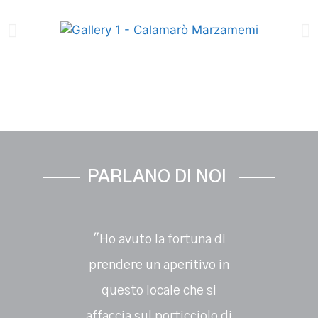
PARLANO DI NOI
"Ho avuto la fortuna di
"Ogni ma
prendere un aperitivo in
calamaró
questo locale che si
e caffè 
affaccia sul porticciolo di
ragaz